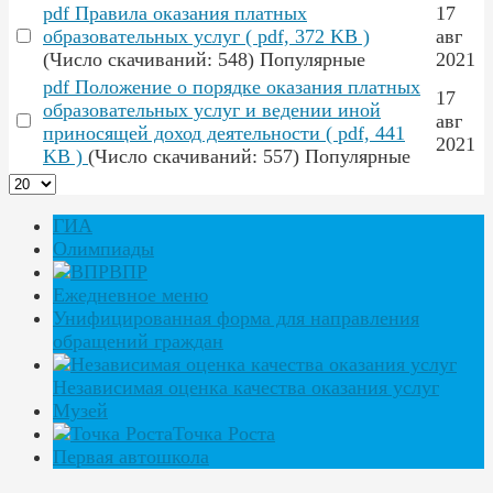
pdf
Правила оказания платных
17
образовательных услуг
( pdf, 372 KB )
авг
(Число скачиваний: 548)
Популярные
2021
pdf
Положение о порядке оказания платных
17
образовательных услуг и ведении иной
авг
приносящей доход деятельности
( pdf, 441
2021
KB )
(Число скачиваний: 557)
Популярные
ГИА
Олимпиады
ВПР
Ежедневное меню
Унифицированная форма для направления
обращений граждан
Независимая оценка качества оказания услуг
Музей
Точка Роста
Первая автошкола