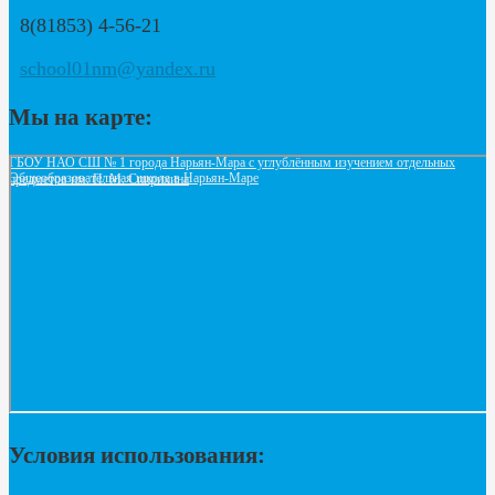
8(81853) 4-56-21
school01nm@yandex.ru
Мы на карте:
ГБОУ НАО СШ № 1 города Нарьян-Мара с углублённым изучением отдельных
Общеобразовательная школа в Нарьян‑Маре
предметов им. П. М. Спирихина
Условия использования: