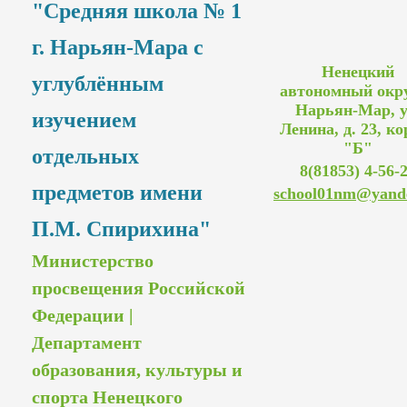
"Средняя школа № 1
г. Нарьян-Мара с
Ненецкий
углублённым
автономный округ
Нарьян-Мар, у
изучением
Ленина, д. 23, ко
"Б"
отдельных
8(81853) 4-56-
предметов имени
school01nm@yand
П.М. Спирихина"
Министерство
просвещения Российской
Федерации |
Департамент
образования, культуры и
спорта Ненецкого