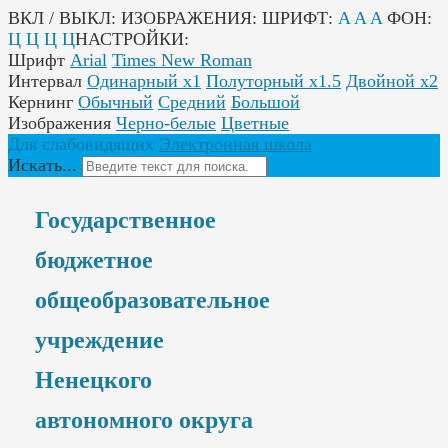
ВКЛ / ВЫКЛ:
ИЗОБРАЖЕНИЯ:
ШРИФТ:
A
A
A
ФОН:
Ц
Ц
Ц
Ц
НАСТРОЙКИ:
Шрифт
Arial
Times New Roman
Интервал
Одинарный х1
Полуторный х1.5
Двойной х2
Кернинг
Обычный
Средний
Большой
Изображения
Черно-белые
Цветные
Для слабовидящих
Электронная школа
Искать...
Государственное
бюджетное
общеобразовательное
учреждение
Ненецкого
автономного округа