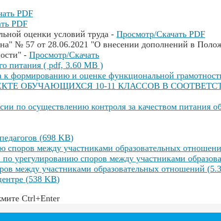
чать PDF
ать PDF
льной оценки условий труда -
Просмотр/Скачать PDF
 № 57 от 28.06.2021 "О внесении дополнений в Положе
ости" -
Просмотр/Скачать
 питания ( pdf, 3.60 MB )
а к формированию и оценке функциональной грамотности
ТЕ ОБУЧАЮЩИХСЯ 10-11 КЛАССОВ В СООТВЕТС
ссии по осуществлению контроля за качеством питания о
педагогов
(
698 KB
)
ю споров между участниками образовательных отношени
 по урегулированию споров между участниками образо
ров между участниками образовательных отношений
(
5.
центре
(
538 KB
)
мите Ctrl+Enter