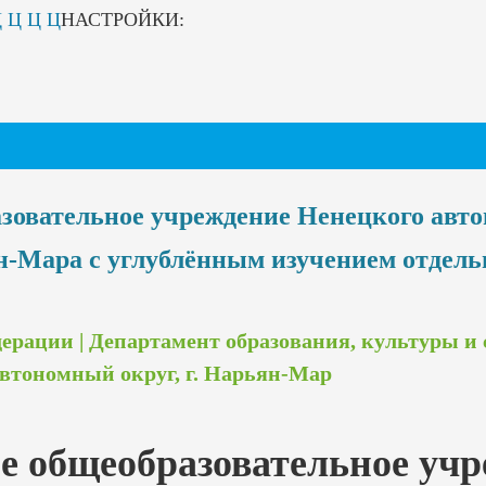
Ц
Ц
Ц
Ц
НАСТРОЙКИ:
азовательное учреждение Ненецкого авт
ян-Мара с углублённым изучением отдел
рации | Департамент образования, культуры и 
автономный округ, г. Нарьян-Мар
е общеобразовательное уч