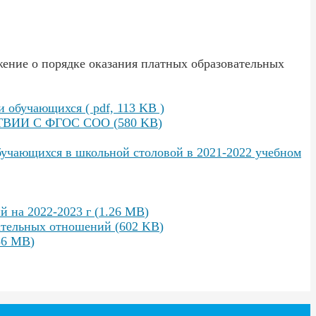
ние о порядке оказания платных образовательных
 обучающихся ( pdf, 113 KB )
ТВИИ С ФГОС СОО
(
580 KB
)
бучающихся в школьной столовой в 2021-2022 учебном
й на 2022-2023 г
(
1.26 MB
)
вательных отношений
(
602 KB
)
36 MB
)