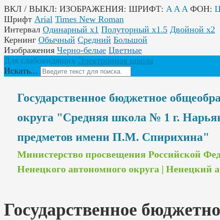
ВКЛ / ВЫКЛ:
ИЗОБРАЖЕНИЯ:
ШРИФТ:
A
A
A
ФОН:
Шрифт
Arial
Times New Roman
Интервал
Одинарный х1
Полуторный х1.5
Двойной х2
Кернинг
Обычный
Средний
Большой
Изображения
Черно-белые
Цветные
Для слабовидящих
Электронная школа
Искать...
Государственное бюджетное общеобр
округа "Средняя школа № 1 г. Нарь
предметов имени П.М. Спирихина"
Министерство просвещения Российской Феде
Ненецкого автономного округа | Ненецкий 
Государственное бюджетно