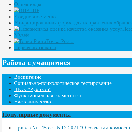
Олимпиады
ВПР
Ежедневное меню
Унифицированная форма для направления обраще
Нез
Музей
Точка Роста
Первая автошкола
Работа с учащимися
Воспитание
Социально-психологическое тестирование
ШСК "Рубикон"
Функциональная грамотность
Наставничество
Популярные документы
Приказ № 145 от 15.12.2021 "О создании комисси