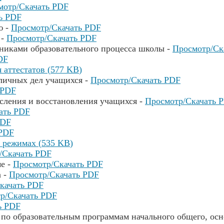
мотр/Скачать PDF
ь PDF
ю -
Просмотр/Скачать PDF
 -
Просмотр/Скачать PDF
никами образовательного процесса школы -
Просмотр/Ск
DF
я аттестатов
(
577 KB
)
личных дел учащихся -
Просмотр/Скачать PDF
 PDF
исления и восстановления учащихся -
Просмотр/Скачать 
ать PDF
PDF
 PDF
м режимах
(
535 KB
)
/Скачать PDF
е -
Просмотр/Скачать PDF
а -
Просмотр/Скачать PDF
качать PDF
р/Скачать PDF
ь PDF
по образовательным программам начального общего, осн