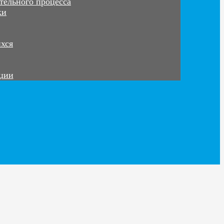
тельного процесса
ки
ихся
ации