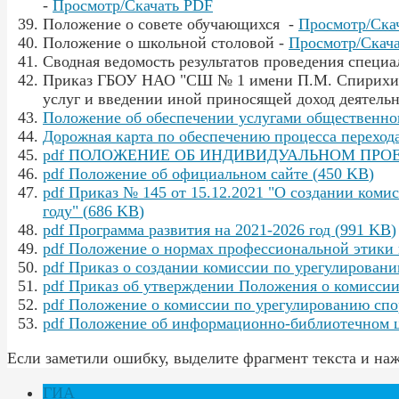
-
Просмотр/Скачать PDF
Положение о совете обучающихся -
Просмотр/Ска
Положение о школьной столовой -
Просмотр/Скач
Сводная ведомость результатов проведения специа
Приказ ГБОУ НАО "СШ № 1 имени П.М. Спирихина"
услуг и введении иной приносящей доход деятельн
Положение об обеспечении услугами общественного
Дорожная карта по обеспечению процесса переход
pdf
ПОЛОЖЕНИЕ ОБ ИНДИВИДУАЛЬНОМ ПРОЕК
pdf
Положение об официальном сайте
(
450 KB
)
pdf
Приказ № 145 от 15.12.2021 "О создании коми
году"
(
686 KB
)
pdf
Программа развития на 2021-2026 год
(
991 KB
)
pdf
Положение о нормах профессиональной этики 
pdf
Приказ о создании комиссии по урегулировани
pdf
Приказ об утверждении Положения о комиссии
pdf
Положение о комиссии по урегулированию спо
pdf
Положение об информационно-библиотечном 
Если заметили ошибку, выделите фрагмент текста и наж
ГИА