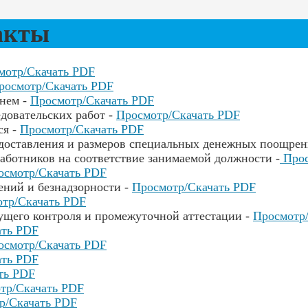
акты
мотр/Скачать PDF
росмотр/Скачать PDF
нем -
Просмотр/Скачать PDF
довательских работ -
Просмотр/Скачать PDF
ся -
Просмотр/Скачать PDF
едоставления и размеров специальных денежных поощре
аботников на соответствие занимаемой должности -
Прос
осмотр/Скачать PDF
ений и безнадзорности -
Просмотр/Скачать PDF
тр/Скачать PDF
ущего контроля и промежуточной аттестации -
Просмотр
ать PDF
осмотр/Скачать PDF
ать PDF
ть PDF
тр/Скачать PDF
р/Скачать PDF