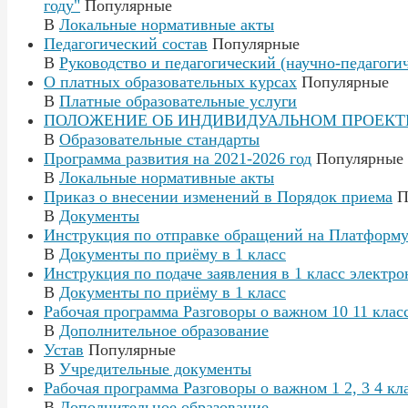
году"
Популярные
В
Локальные нормативные акты
Педагогический состав
Популярные
В
Руководство и педагогический (научно-педагоги
О платных образовательных курсах
Популярные
В
Платные образовательные услуги
ПОЛОЖЕНИЕ ОБ ИНДИВИДУАЛЬНОМ ПРОЕКТЕ
В
Образовательные стандарты
Программа развития на 2021-2026 год
Популярные
В
Локальные нормативные акты
Приказ о внесении изменений в Порядок приема
П
В
Документы
Инструкция по отправке обращений на Платформу
В
Документы по приёму в 1 класс
Инструкция по подаче заявления в 1 класс электр
В
Документы по приёму в 1 класс
Рабочая программа Разговоры о важном 10 11 клас
В
Дополнительное образование
Устав
Популярные
В
Учредительные документы
Рабочая программа Разговоры о важном 1 2, 3 4 кл
В
Дополнительное образование