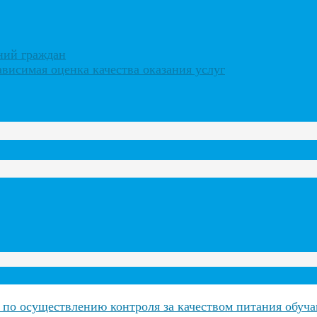
ний граждан
ависимая оценка качества оказания услуг
и по осуществлению контроля за качеством питания обуч