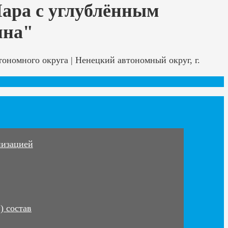
Мара с углублённым
ина"
ономного округа | Ненецкий автономный округ, г.
низацией
) состав