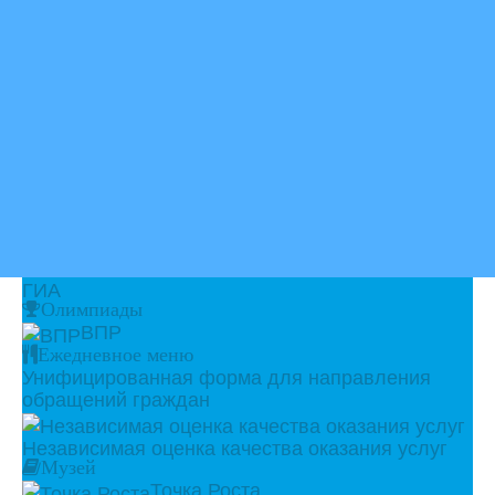
ГИА
Олимпиады
ВПР
Ежедневное меню
Унифицированная форма для направления
обращений граждан
Независимая оценка качества оказания услуг
Музей
Точка Роста