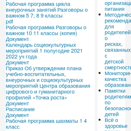
организац
Рабочая программа цикла
питания
внеурочных занятий Разговоры о
Методичес
важном 5 7, 8 9 классы
рекоменд
pdf
для
Рабочая программа Разговоры о
родителей
важном 10 11 классы (копия)
о
Документ
рисках,
Календарь социокультурных
связанных
мероприятий 1 полугодие 2021
с
2022 уч года
детской
Документ
смертност
Приказ Об утверждении плана
Мониторин
учебно-воспитательных,
качества
внеурочных и социокультурных
образован
мероприятий Центра образования
Памятки
цифрового и гуманитарного
родителя
профилей «Точка роста»
по
Документ
безопасно
Расписание
детей
Документ
Всё о
Рабочая программа шахматы 1 4
здоровье
класс