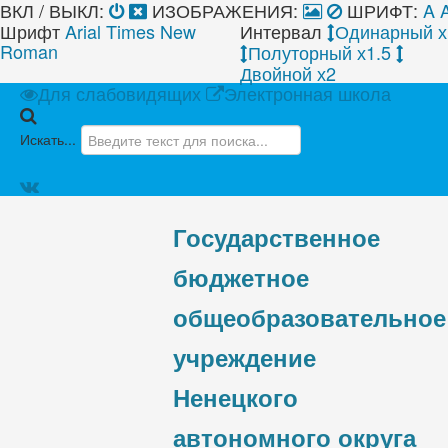
ВКЛ / ВЫКЛ:
ИЗОБРАЖЕНИЯ:
ШРИФТ:
A
Шрифт
Arial
Times New
Интервал
Одинарный х
Roman
Полуторный х1.5
Двойной х2
Для слабовидящих
Электронная школа
Искать...
Государственное
бюджетное
общеобразовательное
учреждение
Ненецкого
автономного округа