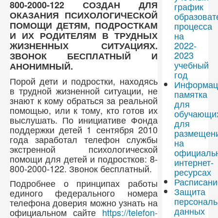
800-2000-122 СОЗДАН ДЛЯ
график
ОКАЗАНИЯ ПСИХОЛОГИЧЕСКОЙ
образоват
ПОМОЩИ ДЕТЯМ, ПОДРОСТКАМ
процесса
на
И ИХ РОДИТЕЛЯМ В ТРУДНЫХ
2022-
ЖИЗНЕННЫХ СИТУАЦИЯХ.
2023
ЗВОНОК БЕСПЛАТНЫЙ И
учебный
АНОНИМНЫЙ.
год
Порой дети и подростки, находясь
Информац
в трудной жизненной ситуации, не
памятка
знают к кому обраться за реальной
для
помощью, или к тому, кто готов их
обучающи
выслушать. По инициативе Фонда
для
поддержки детей 1 сентября 2010
размещен
года заработал телефон службы
на
экстренной психологической
официаль
помощи для детей и подростков: 8-
интернет-
800-2000-122. Звонок бесплатный.
ресурсах
Расписани
Подробнее о принципах работы
Защита
единого федерального номера
персонал
телефона доверия можно узнать на
данных
официальном сайте
https://telefon-