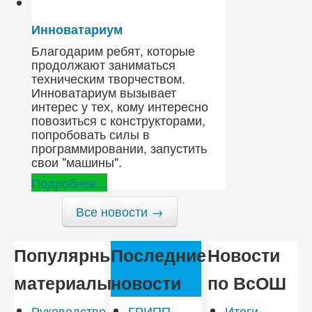
Инноватариум
Благодарим ребят, которые
продолжают заниматься
техническим творчеством.
Инноватариум вызывает
интерес у тех, кому интересно
повозиться с конструкторами,
попробовать силы в
программировании, запустить
свои "машины".
Подробнее...
Все новости →
Популярные
Последние
Новости
материалы
новости
по ВсОШ
Руководство
ГРИПП,
Итоги