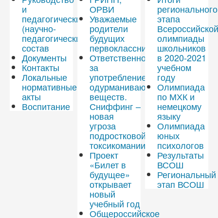
и
ОРВИ
регионального
педагогический
Уважаемые
этапа
(научно-
родители
Всероссийско
педагогический)
будущих
олимпиады
состав
первоклассников!
школьников
Документы
Ответственность
в 2020-2021
Контакты
за
учебном
Локальные
употребление
году
нормативные
одурманивающих
Олимпиада
акты
веществ.
по МХК и
Воспитание
Сниффинг –
немецкому
новая
языку
угроза
Олимпиада
подростковой
юных
токсикомании.
психологов
Проект
Результаты
«Билет в
ВСОШ
будущее»
Региональный
открывает
этап ВСОШ
новый
учебный год
Общероссийское