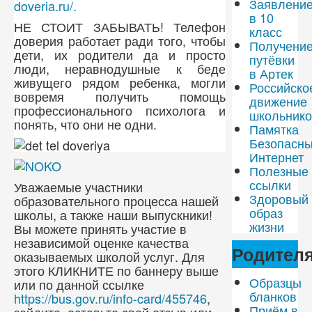
Заявлени
doveria.ru/.
в 10
НЕ СТОИТ ЗАБЫВАТЬ! Телефон
класс
доверия работает ради того, чтобы
Получени
дети, их родители да и просто
путёвки
люди, неравнодушные к беде
в Артек
живущего рядом ребенка, могли
Российско
вовремя получить помощь
движение
профессионального психолога и
школьнико
понять, что они не одни.
Памятка
Безопасн
Интернет
Полезные
ссылки
Уважаемые участники
Здоровый
образовательного процесса нашей
образ
школы, а также наши выпускники!
жизни
Вы можете принять участие в
независимой оценке качества
Родител
оказываемых школой услуг. Для
этого КЛИКНИТЕ по баннеру выше
Образцы
или по данной ссылке
бланков
https://bus.gov.ru/info-card/455746
,
Приём в