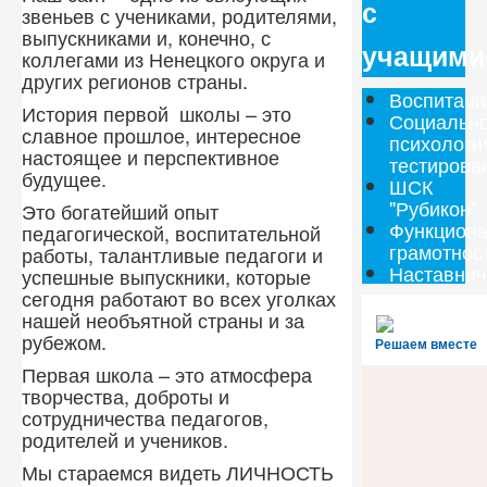
с
звеньев с учениками, родителями,
выпускниками и, конечно, с
учащими
коллегами из Ненецкого округа и
других регионов страны.
Воспитани
История первой школы – это
Социально
славное прошлое, интересное
психологи
настоящее и перспективное
тестирова
будущее.
ШСК
"Рубикон"
Это богатейший опыт
Функцион
педагогической, воспитательной
грамотнос
работы, талантливые педагоги и
Наставнич
успешные выпускники, которые
сегодня работают во всех уголках
нашей необъятной страны и за
рубежом.
Решаем вместе
Первая школа – это атмосфера
творчества, доброты и
сотрудничества педагогов,
родителей и учеников.
Мы стараемся видеть ЛИЧНОСТЬ