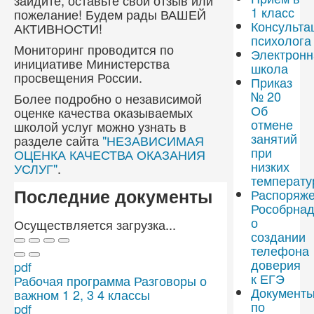
зайдите, оставьте свой отзыв или
1 класс
пожелание! Будем рады ВАШЕЙ
Консульта
АКТИВНОСТИ!
психолога
Мониторинг проводится по
Электронн
инициативе Министерства
школа
просвещения России.
Приказ
№ 20
Более подробно о независимой
Об
оценке качества оказываемых
отмене
школой услуг можно узнать в
занятий
разделе сайта
"НЕЗАВИСИМАЯ
при
ОЦЕНКА КАЧЕСТВА ОКАЗАНИЯ
низких
УСЛУГ"
.
температу
Последние документы
Распоряж
Рособрнад
о
Осуществляется загрузка...
создании
телефона
доверия
pdf
к ЕГЭ
Рабочая программа Разговоры о
Документ
важном 1 2, 3 4 классы
по
pdf