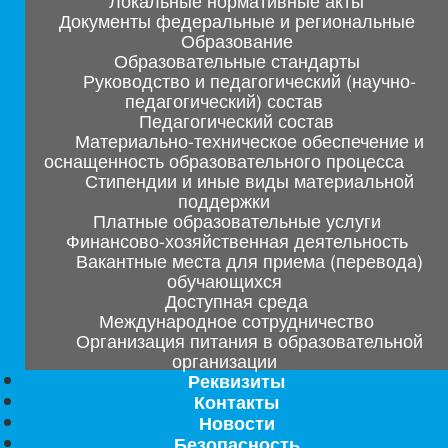
Локальные нормативные акты
Документы федеральные и региональные
Образование
Образовательные стандарты
Руководство и педагогический (научно-
педагогический) состав
Педагогический состав
Материально-техническое обеспечение и
оснащенность образовательного процесса
Стипендии и иные виды материальной
поддержки
Платные образовательные услуги
Финансово-хозяйственная деятельность
Вакантные места для приема (перевода)
обучающихся
Доступная среда
Международное сотрудничество
Организация питания в образовательной
организации
Реквизиты
Контакты
Новости
Безопасность