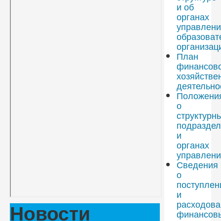
и об
органах
управлени
образоват
организац
План
финансово
хозяйстве
деятельно
Положени
о
структурн
подраздел
и
органах
управлени
Сведения
о
поступлен
и
расходова
Новости
финансов