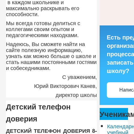
в каждом школьнике и
максимально раскрывать его
способности.
Мы всегда готовы делиться с
коллегами своим опытом и
педагогическими находками.
Есть пре
Надеюсь, Вы сможете найти на
организа
сайте полезную информацию,
процесса
узнать как можно больше о школе и
стать нашими постоянными гостями
записать
и собеседниками.
школу?
С уважением,
Юрий Викторович Канев,
Напис
директор школы
Детский телефон
Ученика
доверия
Календар
ДЕТСКИЙ ТЕЛЕФОН ДОВЕРИЯ 8-
учебный