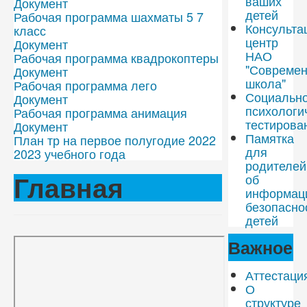
ваших
Документ
детей
Рабочая программа шахматы 5 7
Консульта
класс
центр
Документ
НАО
Рабочая программа квадрокоптеры
"Совреме
Документ
школа"
Рабочая программа лего
Социально
Документ
психологи
Рабочая программа анимация
тестирова
Документ
Памятка
План тр на первое полугодие 2022
для
2023 учебного года
родителей
Главная
об
информац
безопасно
детей
Важное
Аттестаци
О
структуре